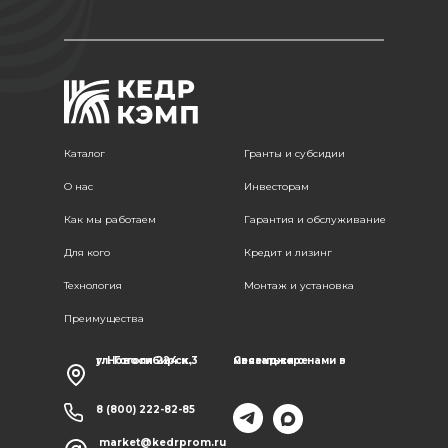
Каталог
Гранты и субсидии
О нас
Инвесторам
Как мы работаем
Гарантия и обслуживание
Для кого
Кредит и лизинг
Технология
Монтаж и установка
Преимущества
г. Новосибирск,
ул. Гоголя 224 к.3
Связаться с нами в месенджере
8 (800) 222-82-85
market@kedrprom.ru